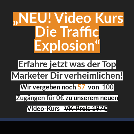
„NEU! Video Kurs
Die Traffic
Explosion“
Erfahre jetzt was der Top
Marketer Dir verheimlichen!
Wir vergeben noch
57
von
100
Zugängen für 0€
zu unserem neuen
Video-Kurs
VK-Preis 197€